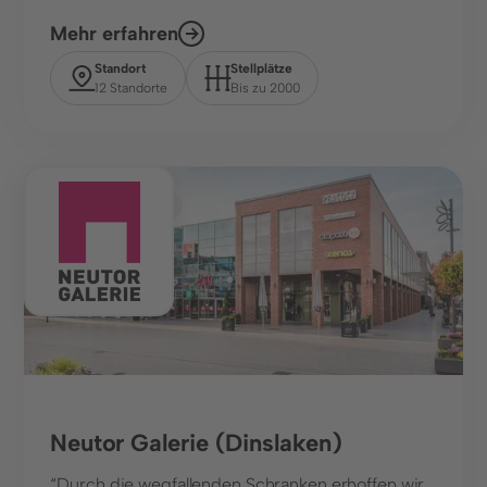
Mehr erfahren
Infrastruktur, Parkhäuser & Messen
Standort
Stellplätze
Städte und Kommunen
12 Standorte
Bis zu 2000
Unternehmen
Über uns
Shopping Center
Karriere
Presse & Events
Kundengeschichten
Social Media
LinkedIn
Neutor Galerie (Dinslaken)
Instagram
“Durch die wegfallenden Schranken erhoffen wir