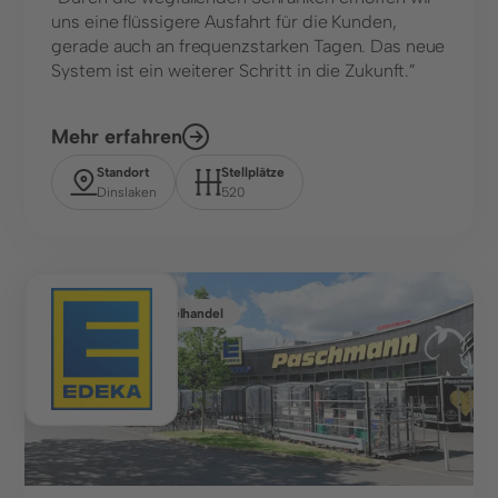
Kontakt
uns eine flüssigere Ausfahrt für die Kunden,
gerade auch an frequenzstarken Tagen. Das neue
Kontaktformular
System ist ein weiterer Schritt in die Zukunft.”
+49 (0) 89 6931 464 91
Mehr erfahren
Ressourcen
Standort
Stellplätze
Dinslaken
520
Blog
FAQ
Kennzeichenerkennung
Lebensmitteleinzelhandel
© 2025 Wemolo GmbH
Datenschutz
Impressum