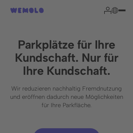
Parkplätze für Ihre
Kundschaft. Nur für
Ihr Park-Experte
Ihre Kundschaft.
Head of Sales
Wir reduzieren nachhaltig Fremdnutzung
Niklas Garrn
und eröffnen dadurch neue Möglichkeiten
für Ihre Parkfläche.
Aus Erfahrung können wir sagen, dass eine kurze
Einschätzung Ihrer Situation die wichtigsten Fragen
effektiv klärt und den Weg zu einer erfolgreichen