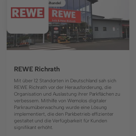
Lebensmitteleinzelhandel
Lösungen
Parkraumüberwachung
Parkraumbewirtschaftung
Parkplatzvermietung
Branchen
REWE Richrath
Finanzdienstleistungen
Mit über 12 Standorten in Deutschland sah sich
Freizeitanlagen
REWE Richrath vor der Herausforderung, die
Organisation und Auslastung ihrer Parkflächen zu
Gastronomie und Hotellerie
verbessern. Mithilfe von Wemolos digitaler
Parkraumüberwachung wurde eine Lösung
Gesundheitseinrichtungen
implementiert, die den Parkbetrieb effizienter
gestaltet und die Verfügbarkeit für Kunden
Groß- und Einzelhandel
signifikant erhöht.
Immobilienwirtschaft