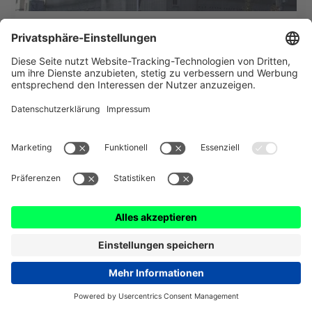
Parkhaus am Wall
Mit dem digitalen System von Wemolo wird das
volle Potential der Hochgarage am Wall
ausgeschöpft. Maßgeschneiderte Angebote
steigern die Auslastung, während Eigentümer
von minimalem Aufwand und voller Kontrolle
profitieren.
Mehr erfahren
Standort
Stellplätze
Bremen
494
Center