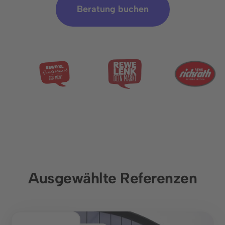
Zusammenarbeit ebnet.
Beratung buchen
Termin buchen
Ausgewählte Referenzen
Sprache