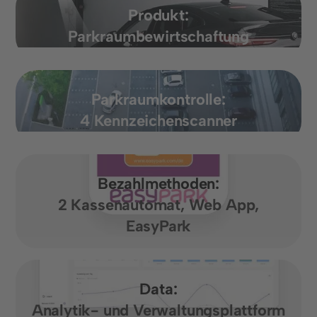
Produkt:
Parkraumbewirtschaftung
Parkraumkontrolle:
4 Kennzeichenscanner
Bezahlmethoden:
2 Kassenautomat, Web App,
EasyPark
Data:
Analytik- und Verwaltungsplattform