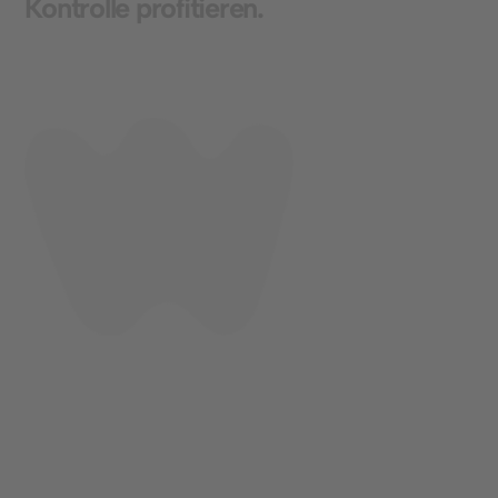
K
o
n
t
r
o
l
l
e
p
r
o
f
i
t
i
e
r
e
n
.
Standort
Bremen