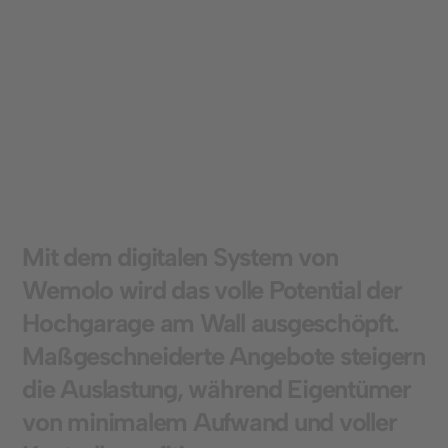
mehr Parkvorgänge verzeichnen und ihre
Einnahmen steigern – mit minimalem Aufwand
für die Eigentümer.
M
i
t
d
e
m
d
i
g
i
t
a
l
e
n
S
y
s
t
e
m
v
o
n
W
e
m
o
l
o
w
i
r
d
d
a
s
v
o
l
l
e
P
o
t
e
n
t
i
a
l
d
e
r
H
o
c
h
g
a
r
a
g
e
a
m
W
a
l
l
a
u
s
g
e
s
c
h
ö
p
f
t
.
M
a
ß
g
e
s
c
h
n
e
i
d
e
r
t
e
A
n
g
e
b
o
t
e
s
t
e
i
g
e
r
n
d
i
e
A
u
s
l
a
s
t
u
n
g
,
w
ä
h
r
e
n
d
E
i
g
e
n
t
ü
m
e
r
v
o
n
m
i
n
i
m
a
l
e
m
A
u
f
w
a
n
d
u
n
d
v
o
l
l
e
r