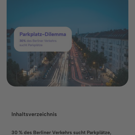
Zusammenarbeit ebnet.
Termin buchen
Inhaltsverzeichnis
Sprache
30 % des Berliner Verkehrs sucht Parkplätze,