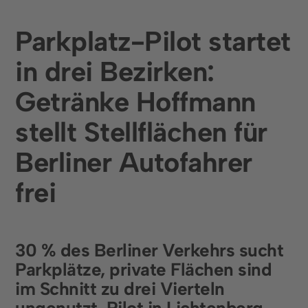
Infrastruktur, Parkhäuser & Messen
Parkplatz-Pilot startet
Städte und Kommunen
in drei Bezirken:
Unternehmen
Getränke Hoffmann
Über uns
stellt Stellflächen für
Karriere
Berliner Autofahrer
Presse & Events
frei
Kundengeschichten
Social Media
30 % des Berliner Verkehrs sucht
LinkedIn
Parkplätze, private Flächen sind
im Schnitt zu drei Vierteln
Instagram
ungenutzt. Pilot in Lichtenberg,