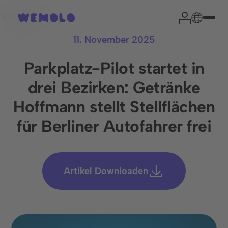
Zurück
11. November 2025
Parkplatz-Pilot startet in
drei Bezirken: Getränke
Ihr Park-Experte
Hoffmann stellt Stellflächen
für Berliner Autofahrer frei
Head of Sales
Niklas Garrn
Artikel Downloaden
Aus Erfahrung können wir sagen, dass eine kurze
Einschätzung Ihrer Situation die wichtigsten Fragen
effektiv klärt und den Weg zu einer erfolgreichen