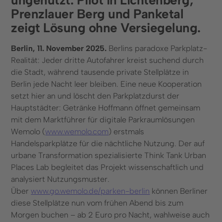
Kontakt
Prenzlauer Berg und Panketal
zeigt Lösung ohne Versiegelung.
Kontaktformular
Berlin, 11. November 2025.
Berlins paradoxe Parkplatz-
+49 (0) 89 6931 464 91
Realität: Jeder dritte Autofahrer kreist suchend durch
die Stadt, während tausende private Stellplätze in
Ressourcen
Berlin jede Nacht leer bleiben. Eine neue Kooperation
Blog
setzt hier an und löscht den Parkplatzdurst der
Hauptstädter: Getränke Hoffmann öffnet gemeinsam
FAQ
mit dem Marktführer für digitale Parkraumlösungen
Kennzeichenerkennung
Wemolo (
www.wemolo.com
) erstmals
Handelsparkplätze für die nächtliche Nutzung. Der auf
urbane Transformation spezialisierte Think Tank Urban
Places Lab begleitet das Projekt wissenschaftlich und
analysiert Nutzungsmuster.
© 2025 Wemolo GmbH
Über
www.go.wemolo.de/parken-berlin
können Berliner
diese Stellplätze nun vom frühen Abend bis zum
Morgen buchen – ab 2 Euro pro Nacht, wahlweise auch
Datenschutz
Impressum