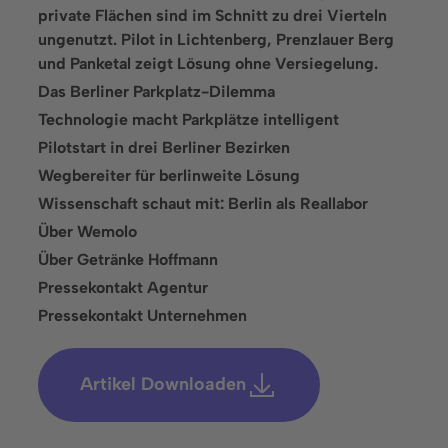
private Flächen sind im Schnitt zu drei Vierteln
Lösungen
ungenutzt. Pilot in Lichtenberg, Prenzlauer Berg
und Panketal zeigt Lösung ohne Versiegelung.
Parkraumüberwachung
Das Berliner Parkplatz-Dilemma
Parkraumbewirtschaftung
Technologie macht Parkplätze intelligent
Pilotstart in drei Berliner Bezirken
Parkplatzvermietung
Wegbereiter für berlinweite Lösung
Branchen
Wissenschaft schaut mit: Berlin als Reallabor
Über Wemolo
Finanzdienstleistungen
Über Getränke Hoffmann
Freizeitanlagen
Pressekontakt Agentur
Pressekontakt Unternehmen
Gastronomie und Hotellerie
Gesundheitseinrichtungen
Artikel Downloaden
Groß- und Einzelhandel
Immobilienwirtschaft