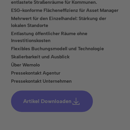
entlastete Straßenräume für Kommunen.
Lösungen
ESG-konforme Flächeneffizienz für Asset Manager
Mehrwert für den Einzelhandel: Stärkung der
Parkraumüberwachung
lokalen Standorte
Parkraumbewirtschaftung
Entlastung öffentlicher Räume ohne
Investitionskosten
Parkplatzvermietung
Flexibles Buchungsmodell und Technologie
Skalierbarkeit und Ausblick
Branchen
Über Wemolo
Finanzdienstleistungen
Pressekontakt Agentur
Pressekontakt Unternehmen
Freizeitanlagen
Gastronomie und Hotellerie
Artikel Downloaden
Gesundheitseinrichtungen
Groß- und Einzelhandel
Immobilienwirtschaft