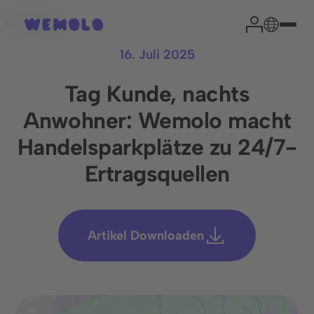
Zurück
16. Juli 2025
Tag Kunde, nachts
Anwohner: Wemolo macht
Ihr Park-Experte
Handelsparkplätze zu 24/7-
Ertragsquellen
Head of Sales
Niklas Garrn
Artikel Downloaden
Aus Erfahrung können wir sagen, dass eine kurze
Einschätzung Ihrer Situation die wichtigsten Fragen
effektiv klärt und den Weg zu einer erfolgreichen