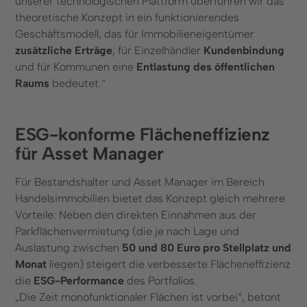
unserer technologischen Plattform überführen wir das
theoretische Konzept in ein funktionierendes
Geschäftsmodell, das für Immobilieneigentümer
zusätzliche Erträge
, für Einzelhändler
Kundenbindung
und für Kommunen eine
Entlastung des öffentlichen
Raums
bedeutet.“
ESG-konforme Flächeneffizienz
für Asset Manager
Für Bestandshalter und Asset Manager im Bereich
Handelsimmobilien bietet das Konzept gleich mehrere
Vorteile: Neben den direkten Einnahmen aus der
Parkflächenvermietung (die je nach Lage und
Auslastung zwischen
50 und 80 Euro pro Stellplatz und
Monat
liegen) steigert die verbesserte Flächeneffizienz
die
ESG-Performance
des Portfolios.
„Die Zeit monofunktionaler Flächen ist vorbei“, betont