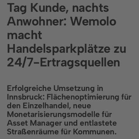
Tag Kunde, nachts
Infrastruktur, Parkhäuser & Messen
Anwohner: Wemolo
Städte und Kommunen
macht
Unternehmen
Handelsparkplätze zu
Über uns
24/7-Ertragsquellen
Karriere
Presse & Events
Erfolgreiche Umsetzung in
Kundengeschichten
Innsbruck
:
Flächenoptimierung
für
den Einzelhandel,
neue
Social Media
Monetarisierungsmodelle
für
LinkedIn
Asset Manager und
entlastete
Instagram
Straßenräume
für Kommunen.