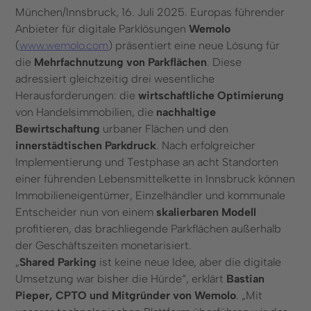
München/Innsbruck, 16. Juli 2025. Europas führender
Kontakt
Anbieter für digitale Parklösungen
Wemolo
Kontaktformular
(
www.wemolo.com
) präsentiert eine neue Lösung für
die
Mehrfachnutzung von Parkflächen
. Diese
+49 (0) 89 6931 464 91
adressiert gleichzeitig drei wesentliche
Herausforderungen: die
wirtschaftliche Optimierung
Ressourcen
von Handelsimmobilien, die
nachhaltige
Bewirtschaftung
urbaner Flächen und den
Blog
innerstädtischen Parkdruck
. Nach erfolgreicher
FAQ
Implementierung und Testphase an acht Standorten
Kennzeichenerkennung
einer führenden Lebensmittelkette in Innsbruck können
Immobilieneigentümer, Einzelhändler und kommunale
Entscheider nun von einem
skalierbaren Modell
profitieren, das brachliegende Parkflächen außerhalb
der Geschäftszeiten monetarisiert.
© 2025 Wemolo GmbH
„
Shared Parking
ist keine neue Idee, aber die digitale
Umsetzung war bisher die Hürde“, erklärt
Bastian
Pieper, CPTO und Mitgründer von Wemolo
. „Mit
Datenschutz
Impressum