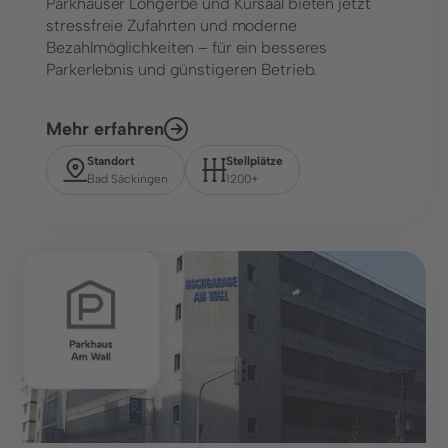
Parkhäuser Lohgerbe und Kursaal bieten jetzt
Kontakt
stressfreie Zufahrten und moderne
Bezahlmöglichkeiten – für ein besseres
Kontaktformular
Parkerlebnis und günstigeren Betrieb.
+49 (0) 89 6931 464 91
Mehr erfahren
Ressourcen
Standort
Stellplätze
Bad Säckingen
1200+
Blog
FAQ
Kennzeichenerkennung
Parkhaus
© 2025 Wemolo GmbH
Datenschutz
Impressum