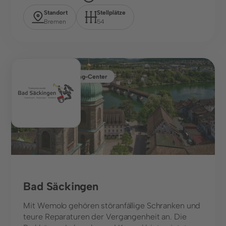
Standort
Stellplätze
Infrastruktur, Parkhäuser & Messen
Bremen
54
Städte und Kommunen
Unternehmen
Parkhaus, Shopping-Center
Über uns
Karriere
Presse & Events
Kundengeschichten
Social Media
Bad Säckingen
LinkedIn
Mit Wemolo gehören störanfällige Schranken und
Instagram
teure Reparaturen der Vergangenheit an. Die