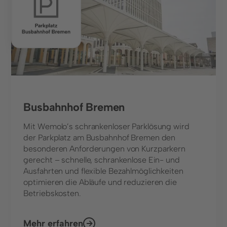
Lösungen
Parkraumüberwachung
Parkraumbewirtschaftung
Parkplatzvermietung
Branchen
Busbahnhof Bremen
Finanzdienstleistungen
Mit Wemolo’s schrankenloser Parklösung wird
der Parkplatz am Busbahnhof Bremen den
Freizeitanlagen
besonderen Anforderungen von Kurzparkern
gerecht – schnelle, schrankenlose Ein- und
Gastronomie und Hotellerie
Ausfahrten und flexible Bezahlmöglichkeiten
optimieren die Abläufe und reduzieren die
Gesundheitseinrichtungen
Betriebskosten.
Groß- und Einzelhandel
Mehr erfahren
Immobilienwirtschaft