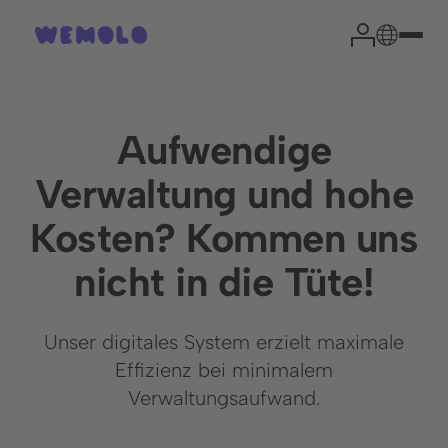
Aufwendige
Verwaltung und hohe
Ihr Park-Experte
Kosten? Kommen uns
nicht in die Tüte!
Head of Sales
Niklas Garrn
Unser digitales System erzielt maximale
Effizienz bei minimalem
Verwaltungsaufwand.
Aus Erfahrung können wir sagen, dass eine kurze
Einschätzung Ihrer Situation die wichtigsten Fragen
effektiv klärt und den Weg zu einer erfolgreichen