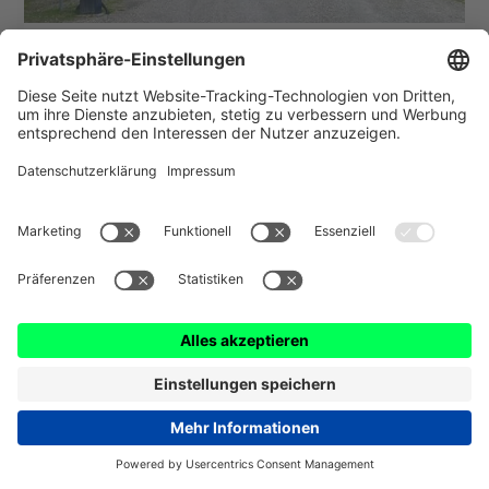
Hörnlebahn (Bad Kohlgrub)
Mit der innovativen, digitalen Parklösung von
Wemolo hat die Hörnlebahn in Bad Kohlgrub nicht
nur ihre Einnahmen gesteigert, sondern auch ein
gerechtes und benutzerfreundliches Parksystem
geschaffen, das selbst härtesten
Wetterbedingungen standhält.
Mehr erfahren
Standort
Stellplätze
Bad Kohlgrub
285