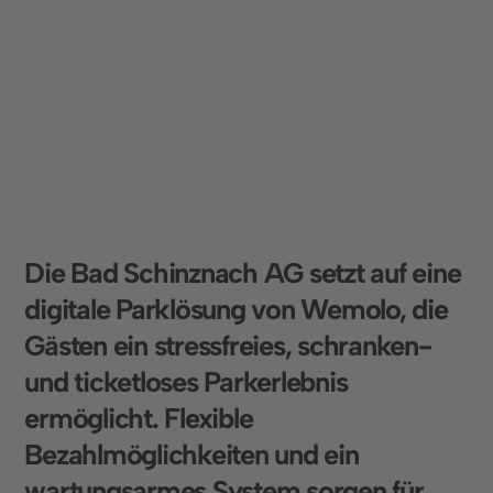
Kostenintensive Schrankenanlagen und
aufwändige Kontrollen entfallen vollständig.
D
i
e
B
a
d
S
c
h
i
n
z
n
a
c
h
A
G
s
e
t
z
t
a
u
f
e
i
n
e
d
i
g
i
t
a
l
e
P
a
r
k
l
ö
s
u
n
g
v
o
n
W
e
m
o
l
o
,
d
i
e
G
ä
s
t
e
n
e
i
n
s
t
r
e
s
s
f
r
e
i
e
s
,
s
c
h
r
a
n
k
e
n
-
u
n
d
t
i
c
k
e
t
l
o
s
e
s
P
a
r
k
e
r
l
e
b
n
i
s
e
r
m
ö
g
l
i
c
h
t
.
F
l
e
x
i
b
l
e
B
e
z
a
h
l
m
ö
g
l
i
c
h
k
e
i
t
e
n
u
n
d
e
i
n
w
a
r
t
u
n
g
s
a
r
m
e
s
S
y
s
t
e
m
s
o
r
g
e
n
f
ü
r