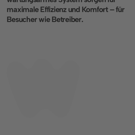
m
a
x
i
m
a
l
e
E
f
f
i
z
i
e
n
z
u
n
d
K
o
m
f
o
r
t
–
f
ü
r
B
e
s
u
c
h
e
r
w
i
e
B
e
t
r
e
i
b
e
r
.
Standort
Schinznach-Bad