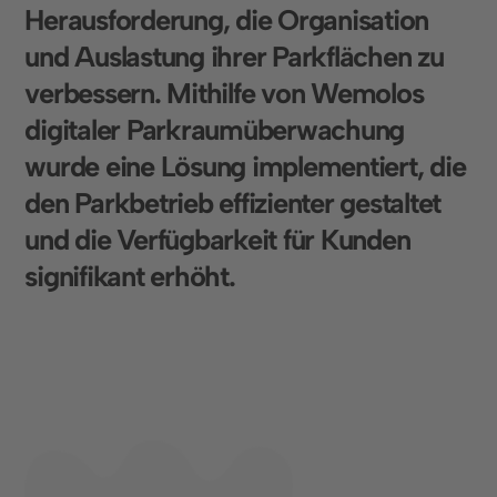
H
e
r
a
u
s
f
o
r
d
e
r
u
n
g
,
d
i
e
O
r
g
a
n
i
s
a
t
i
o
n
u
n
d
A
u
s
l
a
s
t
u
n
g
i
h
r
e
r
P
a
r
k
f
l
ä
c
h
e
n
z
u
v
e
r
b
e
s
s
e
r
n
.
M
i
t
h
i
l
f
e
v
o
n
W
e
m
o
l
o
s
d
i
g
i
t
a
l
e
r
P
a
r
k
r
a
u
m
ü
b
e
r
w
a
c
h
u
n
g
w
u
r
d
e
e
i
n
e
L
ö
s
u
n
g
i
m
p
l
e
m
e
n
t
i
e
r
t
,
d
i
e
d
e
n
P
a
r
k
b
e
t
r
i
e
b
e
f
f
i
z
i
e
n
t
e
r
g
e
s
t
a
l
t
e
t
u
n
d
d
i
e
V
e
r
f
ü
g
b
a
r
k
e
i
t
f
ü
r
K
u
n
d
e
n
s
i
g
n
i
f
i
k
a
n
t
e
r
h
ö
h
t
.