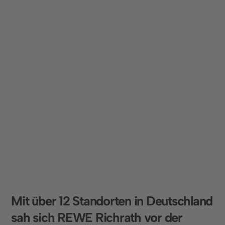
Integration von E-Ladesäulen
Die bestehende Infrastruktur der E-Ladesäulen
wurde nahtlos integriert. Fahrzeuge mit
verlängerten Ladezeiten profitieren von speziellen
Regelungen, die eine längere Parkdauer
ermöglichen, ohne die Verfügbarkeit für andere
Kunden zu beeinträchtigen.
M
i
t
ü
b
e
r
1
2
S
t
a
n
d
o
r
t
e
n
i
n
D
e
u
t
s
c
h
l
a
n
d
s
a
h
s
i
c
h
R
E
W
E
R
i
c
h
r
a
t
h
v
o
r
d
e
r