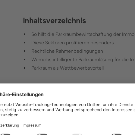
Inhaltsverzeichnis
So hilft die Parkraumbewirtschaftung der Immob
Diese Sektoren profitieren besonders
Rechtliche Rahmenbedingungen
Wemolos intelligente Parkraumlösung für die I
Parkraum als Wettbewerbsvorteil
Parkraumbewirtschaftung & Imm
Wichtigste in Kürze
Professionelle Parkraumbewirtschaftung steige
Schadensfälle.
Wemolos KI-basiertes Zusatzmodul für Fläche