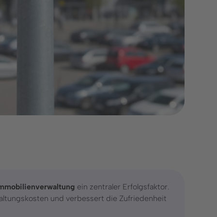
Unternehmen
Social Media
Über uns
LinkedIn
Karriere
Instagram
Presse & Events
Kundengeschichten
mmobilienverwaltung
ein zentraler Erfolgsfaktor.
altungskosten und verbessert die Zufriedenheit