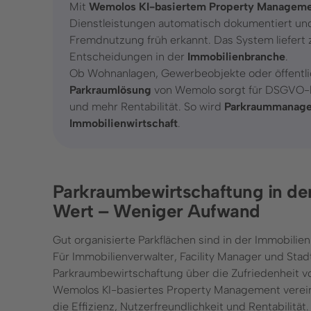
Mit
Wemolos KI-basiertem Property Managem
Dienstleistungen automatisch dokumentiert und
ontakt
Ressourcen
Fremdnutzung früh erkannt. Das System liefert
Entscheidungen in der
Immobilienbranche
.
ontaktformular
Blog
Ob Wohnanlagen, Gewerbeobjekte oder öffentlic
FAQ
Parkraumlösung
von Wemolo sorgt für DSGVO-k
49 (0) 89 6931 464 91
Kennzeichenerkennung
und mehr Rentabilität. So wird
Parkraummanag
Immobilienwirtschaft
.
Parkraumbewirtschaftung in de
atenschutz
Impressum
Wert – Weniger Aufwand
Gut organisierte Parkflächen sind in der Immobilien
Für Immobilienverwalter, Facility Manager und Stad
Parkraumbewirtschaftung über die Zufriedenheit 
Wemolos KI-basiertes Property Management vereinf
die Effizienz, Nutzerfreundlichkeit und Rentabilität.