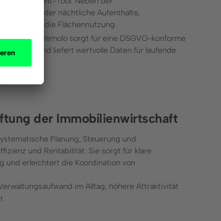
rty Management-Tool: Neben der
dalismus oder nächtliche Aufenthalte,
d analysiert die Flächennutzung.
ments von Wemolo sorgt für eine DSGVO-konforme
bilie bei und liefert wertvolle Daten für laufende
]
ftung der Immobilienwirtschaft
systematische Planung, Steuerung und
ienz und Rentabilität. Sie sorgt für klare
 und erleichtert die Koordination von
erwaltungsaufwand im Alltag, höhere Attraktivität
r.