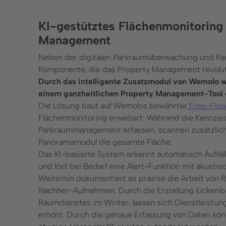
KI-gestütztes Flächenmonitoring
Management
Neben der digitalen Parkraumüberwachung und Par
Komponente, die das Property Management revolut
Durch das intelligente Zusatzmodul von Wemolo 
einem ganzheitlichen Property Management-Tool 
Die Lösung baut auf Wemolos bewährter
Free-Flow
Flächenmonitoring erweitert: Während die Kennzei
Parkraummanagement erfassen, scannen zusätzlic
Panoramamodul die gesamte Fläche.
Das KI-basierte System erkennt automatisch Auffä
und löst bei Bedarf eine Alert-Funktion mit akust
Weiterhin dokumentiert es präzise die Arbeit von 
Nachher-Aufnahmen. Durch die Erstellung lückenlos
Räumdienstes im Winter, lassen sich Dienstleistun
erhöht. Durch die genaue Erfassung von Daten kö