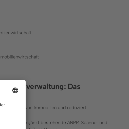
ilienwirtschaft
mmobilienwirtschaft
obilienverwaltung: Das
rt den Wert von Immobilien und reduziert
nmonitoring ergänzt bestehende ANPR-Scanner und