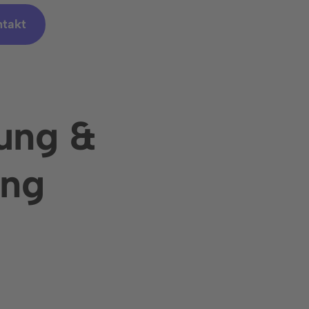
ntakt
ung &
ung