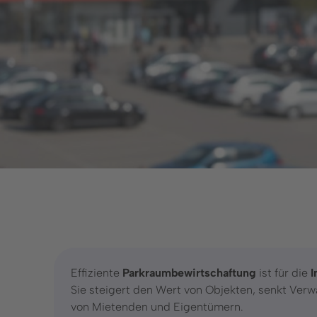
ösungen
Branchen
arkraumüberwachung
Finanzdienstleistungen
arkraumbewirtschaftung
Freizeitanlagen
arkplatzvermietung
Gastronomie und
Hotellerie
Gesundheitseinrichtungen
Groß- und Einzelhandel
Immobilienwirtschaft
Infrastruktur, Parkhäuser &
Effiziente
Parkraumbewirtschaftung
ist für die
I
Messen
Sie steigert den Wert von Objekten, senkt Verw
von Mietenden und Eigentümern.
Städte und Kommunen