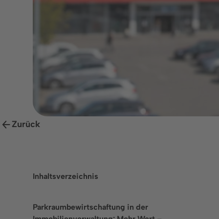
L
Sprache
P
P
P
Zurück
Inhaltsverzeichnis
Parkraumbewirtschaftung in der
Immobilienverwaltung: Mehr Wert –