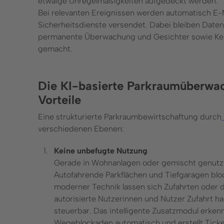
etwaige Unregelmäßigkeiten aufgedeckt werden.
Bei relevanten Ereignissen werden automatisch E
Sicherheitsdienste versendet. Dabei bleiben Daten
permanente Überwachung und Gesichter sowie Ken
gemacht.
Die KI-basierte Parkraumüberwach
Vorteile
Eine
strukturierte Parkraumbewirtschaftung durch
verschiedenen Ebenen:
Keine unbefugte Nutzung
Gerade in Wohnanlagen oder gemischt genutzt
Autofahrende Parkflächen und Tiefgaragen bloc
moderner Technik lassen sich Zufahrten oder 
autorisierte Nutzerinnen und Nutzer Zufahrt hab
steuerbar. Das intelligente Zusatzmodul erken
Wegeblockaden automatisch und erstellt Ticke