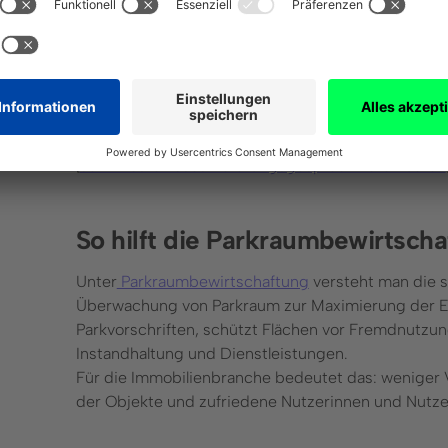
verwandelt sie in ein vollautomatisches Prope
Parkraumüberwachung erkennt es zusätzlich Van
dokumentiert Service- und Dienstleistungen un
Die Nutzung des digitalen Parkraummanageme
Verwaltung, trägt zur Wertsteigerung einer Immo
und zukünftige Projekte.
[
Jetzt kostenloses Beratungsgespräch vereinbaren
So hilft die Parkraumbewirtscha
Unter
Parkraumbewirtschaftung
versteht man die 
Überwachung von Parkraum zur Maximierung der Effiz
Parkvorschriften, schützt Flächen vor Fremdnutzung
Instandhaltung und Dienstleistungen.
Für die Immobilienbranche bedeutet das: weniger V
der Objekte und zufriedene Nutzerinnen und Nutze