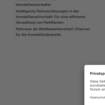
Immobilienverwalter
Intelligente Parkraumlösungen in der
Immobilienwirtschaft: Für eine effiziente
Verwaltung von Parkflächen
Parkraum als Wettbewerbsvorteil: Chancen
für die Immobilienbranche