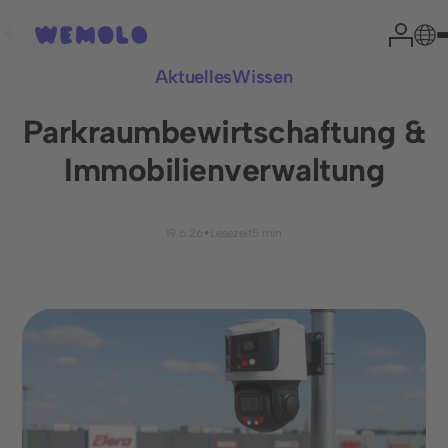
Zurück
Aktuelles
Wissen
Parkraumbewirtschaftung &
Immobilienverwaltung
Ihr Park-Experte
•
19.6.26
Lesezeit
5 min
Country Manager
Marco Bhend
Aus Erfahrung können wir sagen, dass eine kurze
Einschätzung Ihrer Situation die wichtigsten Fragen effekti
klärt und den Weg zu einer erfolgreichen Zusammenarbeit