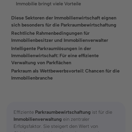
Immobilie bringt viele Vorteile
Lösungen
Diese Sektoren der Immobilienwirtschaft eignen
Parkraumkontrolle
sich besonders für die Parkraumbewirtschaftung
Parkraumbewirtschaftung
Rechtliche Rahmenbedingungen für
Immobilienbesitzer und Immobilienverwalter
Parkraumvermietung
Intelligente Parkraumlösungen in der
Immobilienwirtschaft: Für eine effiziente
Branchen
Verwaltung von Parkflächen
Parkraum als Wettbewerbsvorteil: Chancen für die
Finanzdienstleistungen
Immobilienbranche
Freizeitanlagen
Gastronomie und Hotellerie
Gesundheitseinrichtungen
Effiziente
Parkraumbewirtschaftung
ist für die
Groß- und Einzelhandel
Immobilienverwaltung
ein zentraler
Erfolgsfaktor. Sie steigert den Wert von
Immobilienwirtschaft