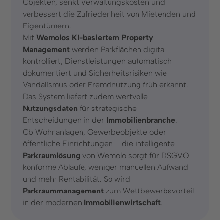
Objekten, senkt Verwaltungskosten und
verbessert die Zufriedenheit von Mietenden und
Infrastruktur, Parkhäuser & Messen
Eigentümern.
Städte und Kommunen
Mit
Wemolos KI-basiertem Property
Management
werden Parkflächen digital
Unternehmen
kontrolliert, Dienstleistungen automatisch
dokumentiert und Sicherheitsrisiken wie
Über uns
Vandalismus oder Fremdnutzung früh erkannt.
Das System liefert zudem wertvolle
Karriere
Nutzungsdaten
für strategische
Entscheidungen in der
Immobilienbranche
.
Presse & Events
Ob Wohnanlagen, Gewerbeobjekte oder
öffentliche Einrichtungen – die intelligente
Social Media
Parkraumlösung
von Wemolo sorgt für DSGVO-
LinkedIn
konforme Abläufe, weniger manuellen Aufwand
und mehr Rentabilität. So wird
Instagram
Parkraummanagement
zum Wettbewerbsvorteil
in der modernen
Immobilienwirtschaft
.
Kontakt