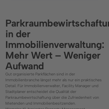
Kontaktformular
+49 (0) 89 6931 464 91
Parkraumbewirtschaftu
Ressourcen
in der
Blog
Immobilienverwaltung:
FAQ
Kennzeichenerkennung
Mehr Wert – Weniger
Aufwand
Gut organisierte Parkflächen sind in der
Immobilienbranche längst mehr als nur ein praktisches
© 2025 Wemolo GmbH
Detail. Für Immobilienverwalter, Facility Manager und
Stadtplaner entscheidet die Qualität der
Parkraumbewirtschaftung über die Zufriedenheit von
Datenschutz
Impressum
Mietenden und Immobilienbesitzenden.