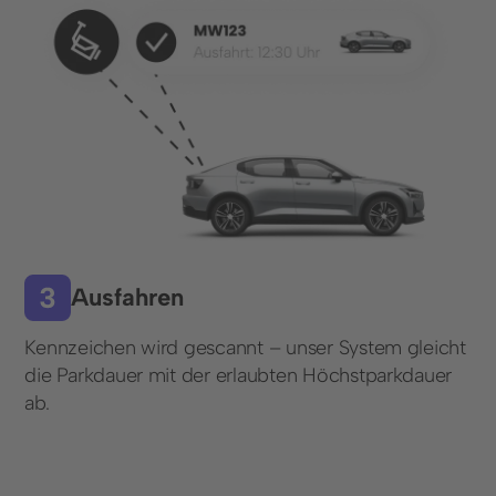
Kontaktformular
+49 (0) 89 6931 464 91
Ressourcen
Blog
FAQ
Kennzeichenerkennung
Ausfahren
Kennzeichen wird gescannt – unser System gleicht
© 2025 Wemolo GmbH
die Parkdauer mit der erlaubten Höchstparkdauer
ab.
Datenschutz
Impressum