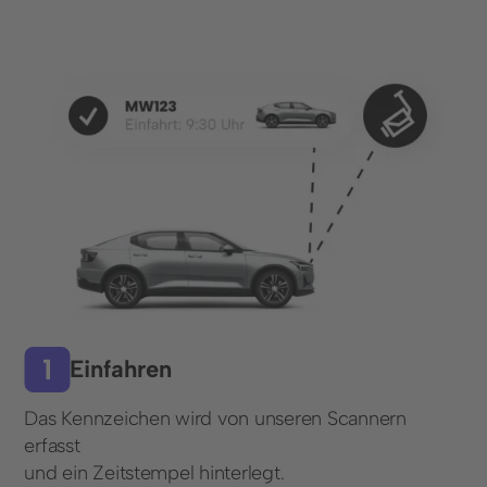
Lösungen
Parkraumkontrolle
Parkraumbewirtschaftung
Parkraumvermietung
Branchen
Finanzdienstleistungen
Freizeitanlagen
Gastronomie und Hotellerie
Einfahren
Gesundheitseinrichtungen
Das Kennzeichen wird von unseren Scannern
Groß- und Einzelhandel
erfasst
und ein Zeitstempel hinterlegt.
Immobilienwirtschaft