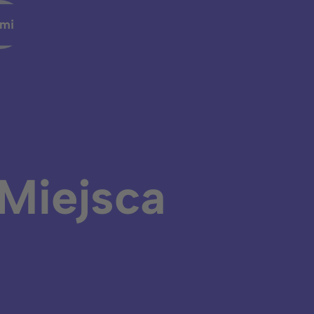
ami
spertem
 Miejsca