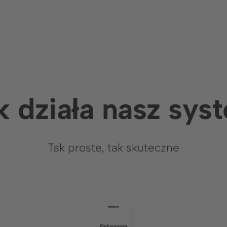
Rozwiązania
Branże
Cyfrowy nadzór
Handel
parkingowy
Nieruchomo
k działa nasz sys
Opieka
zdrowotna
Skontaktuj się
Tak proste, tak skuteczne
z nami
Formularz
kontaktowy
+48 576 166
633