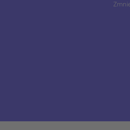
Zmnie
Z doświadczenia wiemy
naj