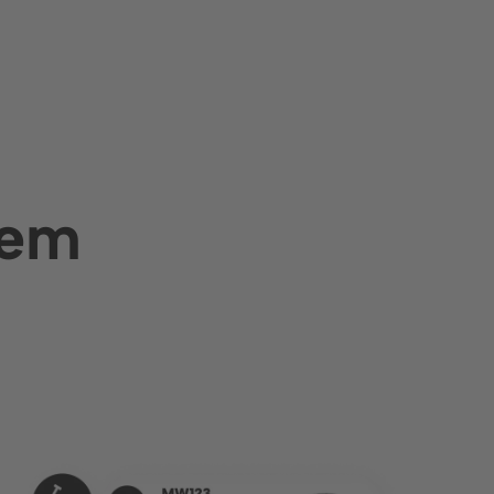
Firma
Media
społecznościowe
O nas
LinkedIn
ści
Kariera
Instagram
tem
Prasa i
wydarzenia