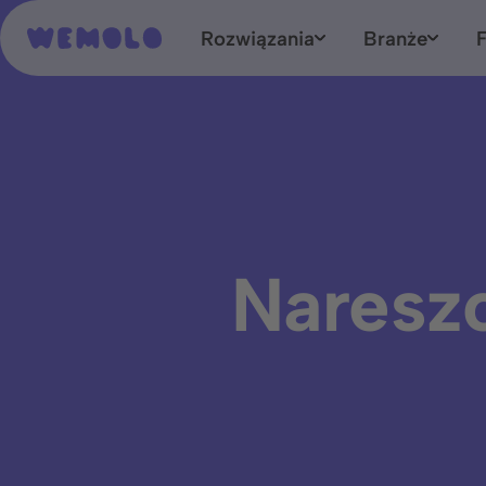
Rozwiązania
Branże
Skonta
Nareszc