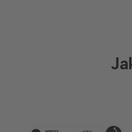
Język
Ja