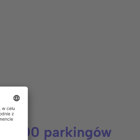
4.000
parkingów