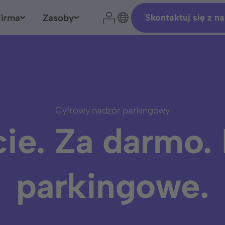
Firma
Zasoby
Skontaktuj się z n
ktuj się z naszym ek
Cyfrowy nadzór parkingowy
ie. Za darmo.
Przedstawiciel ds. rozwoju sprzedaży
parkingowe.
Kamil Grzebuła