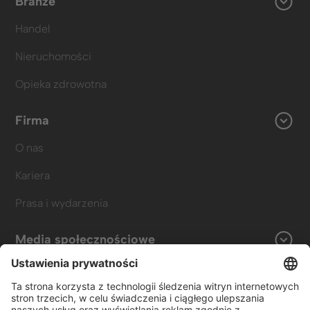
Branże
Handel
Nieruchomości
Opieka zdrowotna
Firma
O nas
Kariera
Prasa i wydarzenia
Media społecznościowe
LinkedIn
Instagram