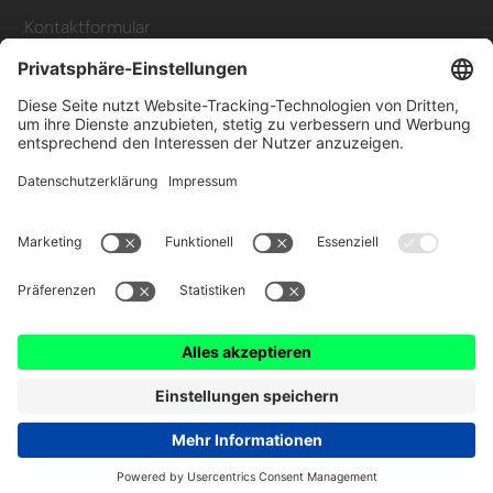
Kontaktformular
+49 (0) 89 6931 464 91
Ressourcen
Blog
FAQ
Kennzeichenerkennung
© 2025 Wemolo GmbH
Datenschutz
Impressum