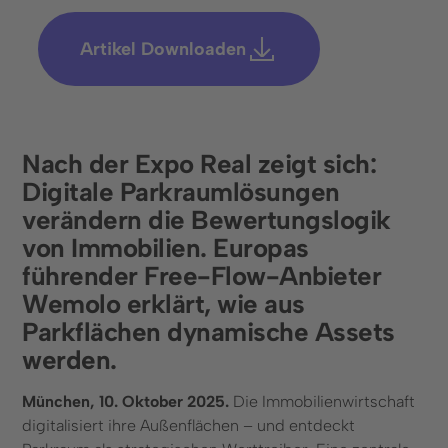
Infrastruktur, Parkhäuser & Messen
Artikel Downloaden
Städte und Kommunen
Unternehmen
Nach der Expo Real zeigt sich:
Über uns
Digitale Parkraumlösungen
Karriere
verändern die Bewertungslogik
von Immobilien. Europas
Presse & Events
führender Free-Flow-Anbieter
Social Media
Wemolo erklärt, wie aus
Parkflächen dynamische Assets
LinkedIn
werden.
Instagram
München, 10. Oktober 2025.
Die Immobilienwirtschaft
digitalisiert ihre Außenflächen – und entdeckt
Kontakt