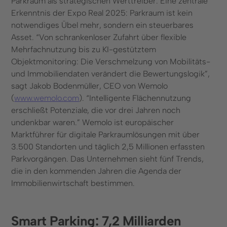
Parkraum als strategischen Werttreiber. Eine zentrale
Kontaktformular
Erkenntnis der Expo Real 2025: Parkraum ist kein
notwendiges Übel mehr, sondern ein steuerbares
+49 (0) 89 6931 464 91
Asset. “Von schrankenloser Zufahrt über flexible
Mehrfachnutzung bis zu KI-gestütztem
Ressourcen
Objektmonitoring: Die Verschmelzung von Mobilitäts-
und Immobiliendaten verändert die Bewertungslogik”,
Blog
sagt Jakob Bodenmüller, CEO von Wemolo
FAQ
(
www.wemolo.com
). “Intelligente Flächennutzung
Kennzeichenerkennung
erschließt Potenziale, die vor drei Jahren noch
undenkbar waren.” Wemolo ist europäischer
Marktführer für digitale Parkraumlösungen mit über
3.500 Standorten und täglich 2,5 Millionen erfassten
Parkvorgängen. Das Unternehmen sieht fünf Trends,
© 2025 Wemolo GmbH
die in den kommenden Jahren die Agenda der
Immobilienwirtschaft bestimmen.
Datenschutz
Impressum
Smart Parking: 7,2 Milliarden