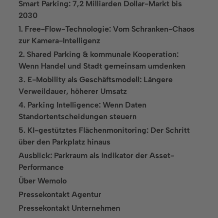
Smart Parking: 7,2 Milliarden Dollar-Markt bis
Lösungen
2030
1. Free-Flow-Technologie: Vom Schranken-Chaos
Parkraumkontrolle
zur Kamera-Intelligenz
Parkraumbewirtschaftung
2. Shared Parking & kommunale Kooperation:
Wenn Handel und Stadt gemeinsam umdenken
Parkraumvermietung
3. E-Mobility als Geschäftsmodell: Längere
Verweildauer, höherer Umsatz
Branchen
4. Parking Intelligence: Wenn Daten
Standortentscheidungen steuern
Finanzdienstleistungen
5. KI-gestütztes Flächenmonitoring: Der Schritt
Freizeitanlagen
über den Parkplatz hinaus
Ausblick: Parkraum als Indikator der Asset-
Gastronomie und Hotellerie
Performance
Gesundheitseinrichtungen
Über Wemolo
Pressekontakt Agentur
Groß- und Einzelhandel
Pressekontakt Unternehmen
Immobilienwirtschaft