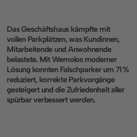
D
a
s
G
e
s
c
h
ä
f
t
s
h
a
u
s
k
ä
m
p
f
t
e
m
i
t
v
o
l
l
e
n
P
a
r
k
p
l
ä
t
z
e
n
,
w
a
s
K
u
n
d
i
n
n
e
n
,
M
i
t
a
r
b
e
i
t
e
n
d
e
u
n
d
A
n
w
o
h
n
e
n
d
e
b
e
l
a
s
t
e
t
e
.
M
i
t
W
e
m
o
l
o
s
m
o
d
e
r
n
e
r
L
ö
s
u
n
g
k
o
n
n
t
e
n
F
a
l
s
c
h
p
a
r
k
e
r
u
m
7
1
%
r
e
d
u
z
i
e
r
t
,
k
o
r
r
e
k
t
e
P
a
r
k
v
o
r
g
ä
n
g
e
g
e
s
t
e
i
g
e
r
t
u
n
d
d
i
e
Z
u
f
r
i
e
d
e
n
h
e
i
t
a
l
l
e
r
s
p
ü
r
b
a
r
v
e
r
b
e
s
s
e
r
t
w
e
r
d
e
n
.