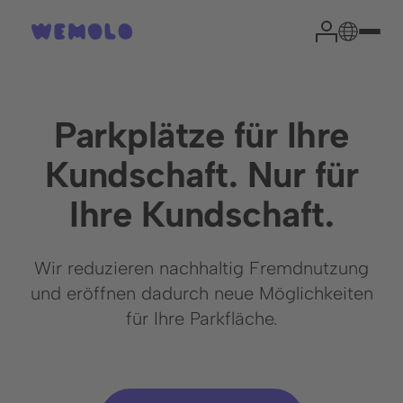
Parkplätze für Ihre
Kundschaft. Nur für
Ihr Park-Experte
Ihre Kundschaft.
Country Manager
Cyrill Schöni
Wir reduzieren nachhaltig Fremdnutzung
und eröffnen dadurch neue Möglichkeiten
Aus Erfahrung können wir sagen, dass eine kurze
für Ihre Parkfläche.
Einschätzung Ihrer Situation die wichtigsten Fragen
effektiv klärt und den Weg zu einer erfolgreichen
Zusammenarbeit ebnet.