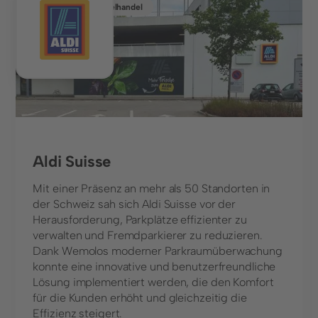
Lebensmitteleinzelhandel
Parkraumüberwachung
Parkraumbewirtschaftung
Parkplatzvermietung
Branchen
Finanzdienstleistungen
Freizeitanlagen
Aldi Suisse
Gastronomie und
Gesundheitseinrichtungen
Hotellerie
Mit einer Präsenz an mehr als 50 Standorten in
der Schweiz sah sich Aldi Suisse vor der
Gross- und
Immobilienwirtschaft
Herausforderung, Parkplätze effizienter zu
Einzelhandel
verwalten und Fremdparkierer zu reduzieren.
Dank Wemolos moderner Parkraumüberwachung
Infrastruktur,
Städte und Kommunen
konnte eine innovative und benutzerfreundliche
Parkhäuser & Messen
Lösung implementiert werden, die den Komfort
für die Kunden erhöht und gleichzeitig die
Unternehmen
Effizienz steigert.