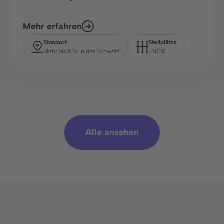
Über uns
Mehr erfahren
Karriere
Standort
Stellplätze
Mehr als 50x in der Schweiz
>5000
Presse & Events
Social Media
LinkedIn
Instagram
Alle ansehen
Kontakt
Für Geschäftskunden
Kontaktformular
+41 76 542 49 24
Für Parkierende