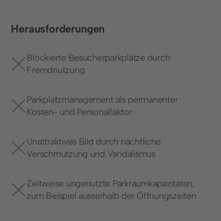
+41 43 588 07 71
Herausforderungen
Ressourcen
Blog
Blockierte Besucherparkplätze durch
Fremdnutzung
Parkplatzmanagement als permanenter
Kosten- und Personalfaktor
© 2025 Wemolo GmbH
Unattraktives Bild durch nächtliche
Verschmutzung und Vandalismus
Datenschutz
Impressum
Zeitweise ungenutzte Parkraumkapazitäten,
zum Beispiel ausserhalb der Öffnungszeiten