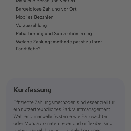
Manuelle Bezahlung vor Ort
Lösungen
Bargeldlose Zahlung vor Ort
Mobiles Bezahlen
Parkraumüberwachung
Vorauszahlung
Parkraumbewirtschaftung
Rabattierung und Subventionierung
Welche Zahlungsmethode passt zu Ihrer
Parkplatzvermietung
Parkfläche?
Branchen
Finanzdienstleistungen
Freizeitanlagen
Kurzfassung
Gastronomie und Hotellerie
Effiziente Zahlungsmethoden sind essenziell für
Gesundheitseinrichtungen
ein nutzerfreundliches Parkraummanagement.
Während manuelle Systeme wie Parkwächter
Groß- und Einzelhandel
oder Münzautomaten teuer und unflexibel sind,
Immobilienwirtschaft
bieten bargeldlose und digitale Lösungen