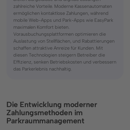
zahlreiche Vorteile. Moderne Kassenautomaten
Infrastruktur, Parkhäuser & Messen
ermöglichen kontaktlose Zahlungen, während
mobile Web-Apps und Park-Apps wie EasyPark
Städte und Kommunen
maximalen Komfort bieten.
Vorausbuchungsplattformen optimieren die
Unternehmen
Auslastung von Stellflächen, und Rabattierungen
Über uns
schaffen attraktive Anreize für Kunden. Mit
diesen Technologien steigern Betreiber die
Karriere
Effizienz, senken Betriebskosten und verbessern
das Parkerlebnis nachhaltig.
Presse & Events
Kundengeschichten
Social Media
Die Entwicklung moderner
LinkedIn
Zahlungsmethoden im
Parkraummanagement
Instagram