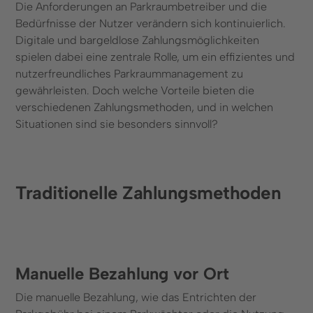
Die Anforderungen an Parkraumbetreiber und die
Kontakt
Bedürfnisse der Nutzer verändern sich kontinuierlich.
Digitale und bargeldlose Zahlungsmöglichkeiten
Kontaktformular
spielen dabei eine zentrale Rolle, um ein effizientes und
+49 (0) 89 6931 464 91
nutzerfreundliches Parkraummanagement zu
gewährleisten. Doch welche Vorteile bieten die
Ressourcen
verschiedenen Zahlungsmethoden, und in welchen
Situationen sind sie besonders sinnvoll?
Blog
FAQ
Kennzeichenerkennung
Traditionelle Zahlungsmethoden
© 2025 Wemolo GmbH
Manuelle Bezahlung vor Ort
Die manuelle Bezahlung, wie das Entrichten der
Datenschutz
Impressum