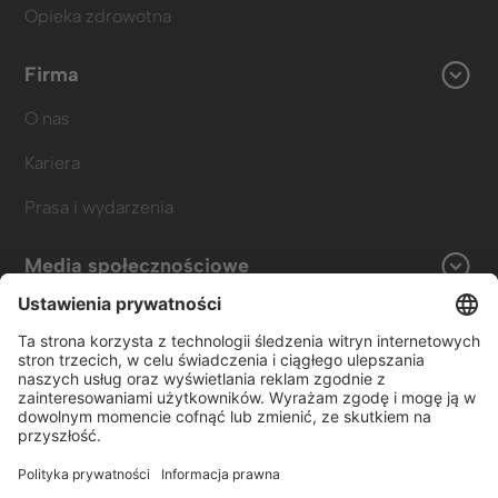
Opieka zdrowotna
Firma
O nas
Kariera
Prasa i wydarzenia
Media społecznościowe
LinkedIn
Instagram
Skontaktuj się z nami
Formularz kontaktowy