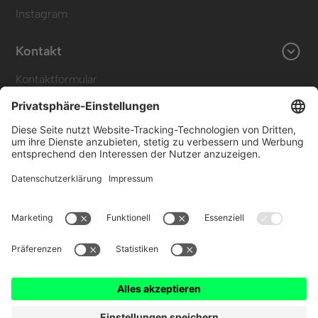
Instagram
Kontakt
Kontaktformular
+49 (0) 89 6931 464 91
Ressourcen
Blog
FAQ
Kennzeichenerkennung
© 2025 Wemolo GmbH