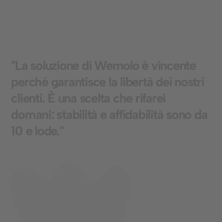
"
L
a
s
o
l
u
z
i
o
n
e
d
i
W
e
m
o
l
o
è
v
i
n
c
e
n
t
e
p
e
r
c
h
é
g
a
r
a
n
t
i
s
c
e
l
a
l
i
b
e
r
t
à
d
e
i
n
o
s
t
r
i
c
l
i
e
n
t
i
.
È
u
n
a
s
c
e
l
t
a
c
h
e
r
i
f
a
r
e
i
d
o
m
a
n
i
:
s
t
a
b
i
l
i
t
à
e
a
f
f
i
d
a
b
i
l
i
t
à
s
o
n
o
d
a
1
0
e
l
o
d
e
.
"