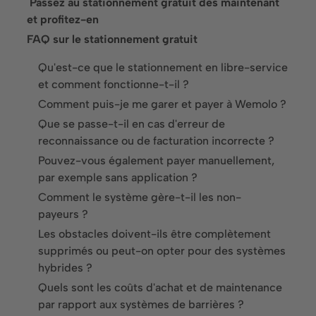
‍ Passez au stationnement gratuit dès maintenant
Services financiers
et profitez-en
FAQ sur le stationnement gratuit
Villes et communes
Qu'est-ce que le stationnement en libre-service
Entreprise
et comment fonctionne-t-il ?
Comment puis-je me garer et payer à Wemolo ?
À propos de nous
Que se passe-t-il en cas d'erreur de
Carrière
reconnaissance ou de facturation incorrecte ?
Pouvez-vous également payer manuellement,
Presse et événements
par exemple sans application ?
Comment le système gère-t-il les non-
Médias sociaux
payeurs ?
LinkedIn
Les obstacles doivent-ils être complètement
supprimés ou peut-on opter pour des systèmes
Instagram
hybrides ?
Quels sont les coûts d'achat et de maintenance
Contact
par rapport aux systèmes de barrières ?