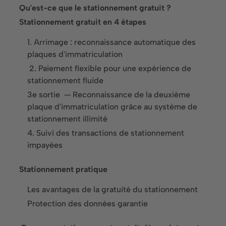
Qu'est-ce que le stationnement gratuit ?
Solutions
Stationnement gratuit en 4 étapes
Surveillance du stationnement
1. Arrimage : reconnaissance automatique des
Gestion du stationnement
plaques d'immatriculation
‍ 2. Paiement flexible pour une expérience de
Location de places de stationnement
stationnement fluide
3e sortie ‍ — Reconnaissance de la deuxième
Branches
plaque d'immatriculation grâce au système de
Commerce
stationnement illimité
4. Suivi des transactions de stationnement
Espaces de loisirs
impayées
Immobilier
Stationnement pratique
Infrastructures, parkings couverts & salons
Les avantages de la gratuité du stationnement
Restauration et hôtellerie
Protection des données garantie
Santé