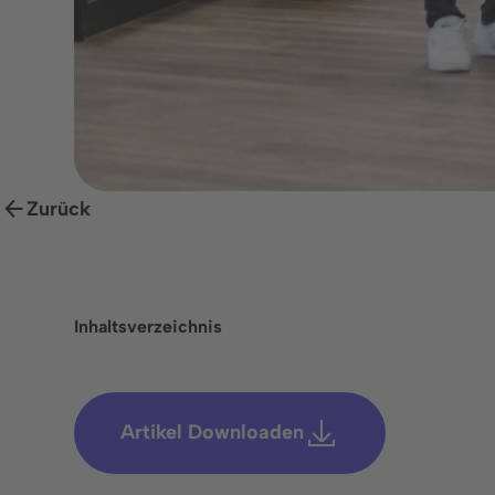
Für Parkierende
+41 43 588 07 71
© 2026 Wemolo
GmbH
Datenschutz
Im
Zurück
Inhaltsverzeichnis
Artikel Downloaden