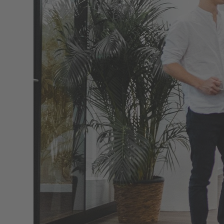
Lösungen
Sprache
Parkraumüberwac
Parkraumbewirtsch
Parkplatzvermietu
Kontakt
Für Geschäftskun
Kontaktformular
+41 76 542 49 24