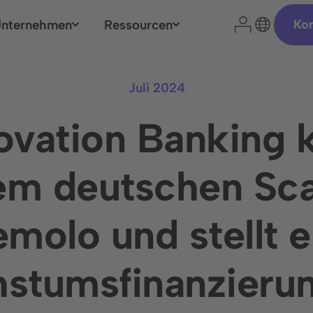
nternehmen
Ressourcen
Ko
Juli 2024
ovation Banking k
Ihr Park-Experte
em deutschen Sc
molo und stellt e
Country Manager
Cyrill Schöni
stumsfinanzierun
ir sagen, dass eine kurze Einschätzung Ihrer Situation