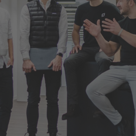
Branchen
hung
Finanzdienstleistungen
Freizeitanlagen
aftung
Gastronomie und
Gesundheitseinricht
Hotellerie
ng
Gross- und
Immobilienwirtschaft
Einzelhandel
Infrastruktur,
Städte und Kommune
Parkhäuser & Messen
Ressourcen
den
Blog