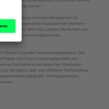
elhändler, Immobilienbesitzer und Städte, die eine
platzverwaltung suchen.“
tung, Finanzierung und Cash Management für
annien und ausgewählten europäischen Märkten –
n u. a. Toronto, New York, London, Menlo Park und
und verfolgt einen kollaborativen,
 im Bereich digitales Parkraummanagement. Das
an Pieper und Yukio Iwamoto gegründet und
wie an fünf weiteren europäischen Standorten.
ung, die täglich über zwei Millionen Parkvorgänge
ebensmitteleinzelhändler, Parkhausbetreiber,
mmunen.