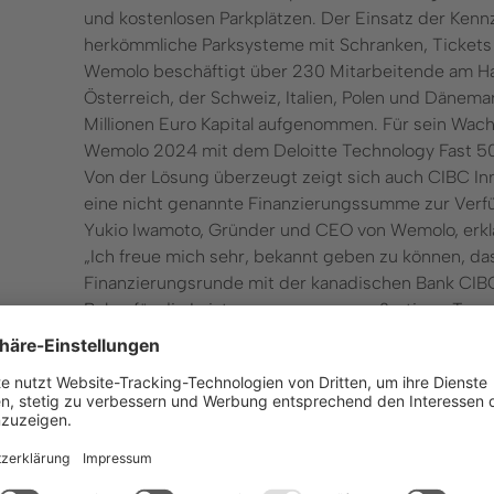
und kostenlosen Parkplätzen. Der Einsatz der Ken
herkömmliche Parksysteme mit Schranken, Tickets 
Wemolo beschäftigt über 230 Mitarbeitende am Ha
Österreich, der Schweiz, Italien, Polen und Dänem
Millionen Euro Kapital aufgenommen. Für sein Wac
Wemolo 2024 mit dem Deloitte Technology Fast 5
Von der Lösung überzeugt zeigt sich auch CIBC Inn
eine nicht genannte Finanzierungssumme zur Verf
Yukio Iwamoto, Gründer und CEO von Wemolo, erklä
„Ich freue mich sehr, bekannt geben zu können, d
Finanzierungsrunde mit der kanadischen Bank CIBC 
Beleg für die Leistungen unseres großartigen Team
Potenzial und die Zukunftsfähigkeit digitaler Park
weiter voranzutreiben und kontinuierlich in Innova
unser Angebot zu erweitern und unsere Partner no
eine Zukunft, in der Parken nahtlos, digital und nachh
Charlotte Goggin, Direktorin bei CIBC Innovation 
„Wir freuen uns, Wemolo beim Wachstum und der E