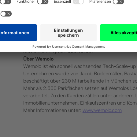
Unternehmen bietet eine innovative Lösung für Einz
einfache und kosteneffiziente Möglichkeit zur Park
Über CIBC Innovation Banking
CIBC Innovation Banking bietet strategische Bera
innovative Unternehmen in Nordamerika, Großbrit
vom Start-up bis zum Börsengang. Mit Standorten i
München verfügt CIBC über tiefgreifende Expertise 
bereichsübergreifenden Ansatz.
Über Wemolo
Wemolo ist ein schnell wachsendes Tech-Scale-up
Unternehmen wurde von Jakob Bodenmüller, Basti
beschäftigt über 230 Mitarbeitende in München so
Mehr als 2.500 Parkflächen setzen auf Wemolos Lös
verarbeitet. Zu den Kunden zählen unter anderem L
Immobilienunternehmen, Einkaufszentren und Ko
Mehr Informationen unter:
www.wemolo.com