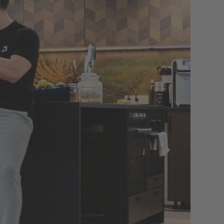
Unternehmen
Social Media
Über uns
LinkedIn
ungen
Karriere
Instagram
Presse &
Events
n