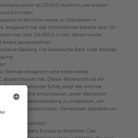
nzeichenscanner ist DSGVO-konform und ersetzt
und Kontrollen.
uptsitz in München sowie an Standorten in
ark. Insgesamt hat das Unternehmen bereits über 20
hstum von über 23.000 % in vier Jahren wurde
0 Award ausgezeichnet.
ovation Banking: Die kanadische Bank stellt Wemolo
ügung.
rt:
ass Wemolo erfolgreich eine bedeutende
abgeschlossen hat. Dieser Meilenstein ist ein
s. Unser anhaltender Erfolg zeigt das enorme
lösungen. Wir sind entschlossen, unser Wachstum
tion und Produktentwicklung zu investieren, um
ch besser zu unterstützen. Gemeinsam gestalten wir
altig ist.“
Banking, kommentiert:
xpansion in ganz Europa zu begleiten. Das