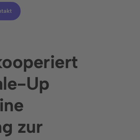
ntakt
ooperiert
ale-Up
ine
g zur
 die wichtigsten Fragen