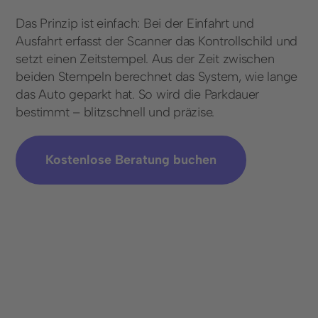
Über uns
Das Prinzip ist einfach: Bei der Einfahrt und
Ausfahrt erfasst der Scanner das Kontrollschild und
Karriere
setzt einen Zeitstempel. Aus der Zeit zwischen
beiden Stempeln berechnet das System, wie lange
Presse & Events
das Auto geparkt hat. So wird die Parkdauer
bestimmt – blitzschnell und präzise.
Social Media
LinkedIn
Kostenlose Beratung buchen
Instagram
Kontakt
Für Geschäftskunden
Kontaktformular
+41 76 542 49 24
Für Parkierende