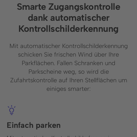
Smarte Zugangskontrolle
+41 43 588 07 71
dank automatischer
Ressourcen
Kontrollschilderkennung
Blog
Mit automatischer Kontrollschilderkennung
schicken Sie frischen Wind über Ihre
Parkflächen. Fallen Schranken und
Parkscheine weg, so wird die
© 2025 Wemolo GmbH
Zufahrtskontrolle auf Ihren Stellflächen um
einiges smarter:
Datenschutz
Impressum
Einfach parken