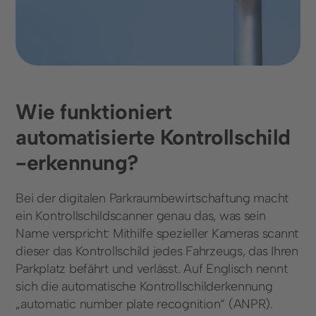
Parkraumüberwachung
Parkraumbewirtschaftung
Parkplatzvermietung
Wie funktioniert
Branchen
automatisierte Kontrollschild
Finanzdienstleistungen
Freizeitanlagen
-
erkennung?
Gastronomie und
Gesundheitseinrichtungen
Hotellerie
Bei der digitalen Parkraumbewirtschaftung macht
Gross- und
Immobilienwirtschaft
ein Kontrollschildscanner genau das, was sein
Einzelhandel
Name verspricht: Mithilfe spezieller Kameras scannt
dieser das Kontrollschild jedes Fahrzeugs, das Ihren
Infrastruktur,
Städte und Kommunen
Parkplatz befährt und verlässt. Auf Englisch nennt
Parkhäuser & Messen
sich die automatische Kontrollschilderkennung
„automatic number plate recognition“ (ANPR).
Unternehmen