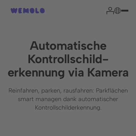
Automatische
Kontrollschild
-
Ihr Park-Experte
erkennung via Kamera
Country Manager
Cyrill Schöni
Reinfahren, parken, rausfahren: Parkflächen
smart managen dank automatischer
Aus Erfahrung können wir sagen, dass eine kurze
Kontrollschilderkennung.
Einschätzung Ihrer Situation die wichtigsten Fragen
effektiv klärt und den Weg zu einer erfolgreichen
Zusammenarbeit ebnet.