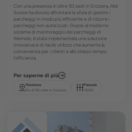
Con una presenza in oltre 50 sedi in Svizzera, Aldi
Suisse ha dovuto affrontare la sfida di gestire i
parcheggi in modo più efficiente e di ridurre i
parcheggi non autorizzati. Grazie al moderno
Lingua
sistema di monitoraggio dei parcheggi di
Wemolo, è stata implementata una soluzione
innovativa e di facile utilizzo che aumenta la
convenienza per i clienti e allo stesso tempo
Soluzioni
l'efficienza.
Monitoraggio del parcheggio
Per saperne di più
Gestione del parcheggio
Posizione
Piazzole
Affitto di posti auto
Più di 50 volte in Svizzera
>5000
Industrie
Città e comuni
Centro
Commercio al dettaglio