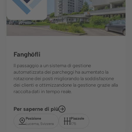
Infrastrutture, autosilo e fiere
Ristorazione e settore alberghiero
Servizi finanziari
Settore immobiliare
Fanghöfli
Strutture per il tempo libero
Il passaggio a un sistema di gestione
Strutture sanitarie
automatizzata dei parcheggi ha aumentato la
rotazione dei posti migliorando la soddisfazione
Azienda
dei clienti e ottimizzandone la gestione grazie alla
raccolta dati in tempo reale.
Chi siamo
Carriere
Per saperne di più
Stampa ed eventi
Posizione
Piazzole
Lucerna, Svizzera
175